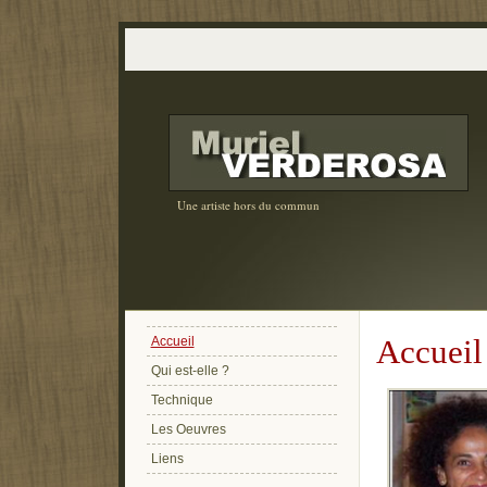
Une artiste hors du commun
Accueil
Accueil
Qui est-elle ?
Technique
Les Oeuvres
Liens